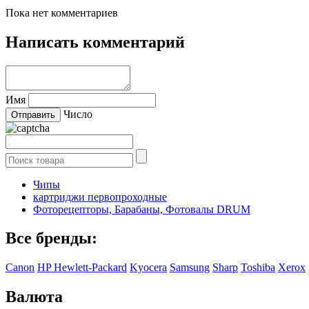
Пока нет комментариев
Написать комментарий
Имя
Число
Чипы
картриджи первопроходные
Фоторецепторы, Барабаны, Фотовалы DRUM
Все бренды:
Canon
HP Hewlett-Packard
Kyocera
Samsung
Sharp
Toshiba
Xerox
Валюта